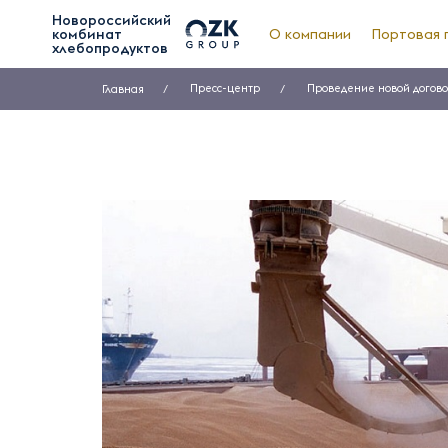
Новороссийский
комбинат
О компании
Портовая 
хлебопродуктов
Пресс-центр
Проведение новой догово
Главная
Все новости