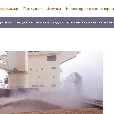
перевалка
Продукция
Закупки
Инвесторам и акционерам
рной компании для распределения между экспортерами объемов перевалки зер